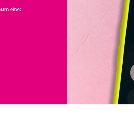
raum
eine: