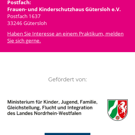
Postfach:
Frauen- und Kinderschutzhaus Gütersloh e.V.
Postfach 1637
33246 Gütersloh
Haben Sie Interesse an einem Praktikum, melden
Sie sich gerne.
Gefördert von: