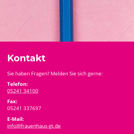
Kontakt
Sie haben Fragen? Melden Sie sich gerne:
Telefon:
05241 34100
Fax:
05241 337697
E-Mail:
info@frauenhaus-gt.de